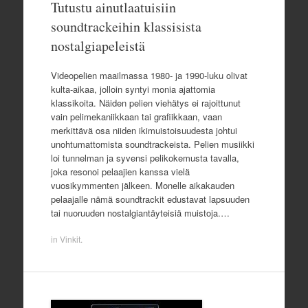
Tutustu ainutlaatuisiin
soundtrackeihin klassisista
nostalgiapeleistä
Videopelien maailmassa 1980- ja 1990-luku olivat
kulta-aikaa, jolloin syntyi monia ajattomia
klassikoita. Näiden pelien viehätys ei rajoittunut
vain pelimekaniikkaan tai grafiikkaan, vaan
merkittävä osa niiden ikimuistoisuudesta johtui
unohtumattomista soundtrackeista. Pelien musiikki
loi tunnelman ja syvensi pelikokemusta tavalla,
joka resonoi pelaajien kanssa vielä
vuosikymmenten jälkeen. Monelle aikakauden
pelaajalle nämä soundtrackit edustavat lapsuuden
tai nuoruuden nostalgiantäyteisiä muistoja.…
in
Vinkit
.