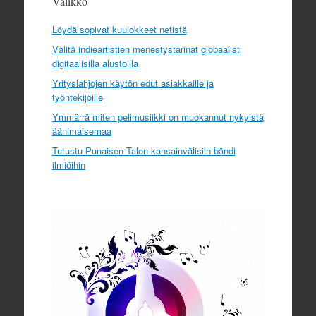
Valikko
Löydä sopivat kuulokkeet netistä
Välitä indieartistien menestystarinat globaalisti
digitaalisilla alustoilla
Yrityslahjojen käytön edut asiakkaille ja
työntekijöille
Ymmärrä miten pelimusiikki on muokannut nykyistä
äänimaisemaa
Tutustu Punaisen Talon kansainvälisiin bändi
ilmiöihin