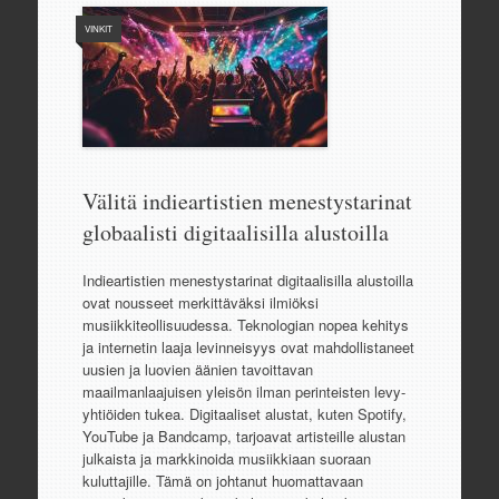
VINKIT
Välitä indieartistien menestystarinat
globaalisti digitaalisilla alustoilla
Indieartistien menestystarinat digitaalisilla alustoilla
ovat nousseet merkittäväksi ilmiöksi
musiikkiteollisuudessa. Teknologian nopea kehitys
ja internetin laaja levinneisyys ovat mahdollistaneet
uusien ja luovien äänien tavoittavan
maailmanlaajuisen yleisön ilman perinteisten levy-
yhtiöiden tukea. Digitaaliset alustat, kuten Spotify,
YouTube ja Bandcamp, tarjoavat artisteille alustan
julkaista ja markkinoida musiikkiaan suoraan
kuluttajille. Tämä on johtanut huomattavaan