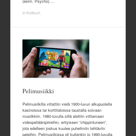
(esim. Psycho).…
in
Kulttuuri
.
Pelimusiikki
Pelimusiikilla viitattiin vielä 1900-luvun alkupuolella
kasinoissa tai korttitaloissa taustalla soivaan
musiikkiin. 1980-luvulla sillä alettiin viittamaan
videopeliäänipiireihin, erityiseen ”chippintuneen”,
jota edelleen joskus kuulee puhelimiin tehtäviin
peleihin. Pelimusiikissa oli kuitenkin jo 1990-luvulla