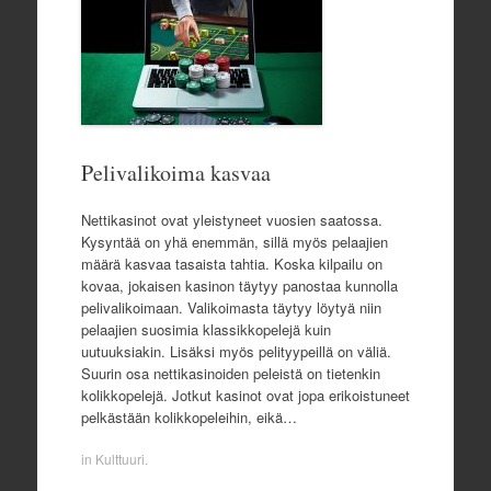
Pelivalikoima kasvaa
Nettikasinot ovat yleistyneet vuosien saatossa.
Kysyntää on yhä enemmän, sillä myös pelaajien
määrä kasvaa tasaista tahtia. Koska kilpailu on
kovaa, jokaisen kasinon täytyy panostaa kunnolla
pelivalikoimaan. Valikoimasta täytyy löytyä niin
pelaajien suosimia klassikkopelejä kuin
uutuuksiakin. Lisäksi myös pelityypeillä on väliä.
Suurin osa nettikasinoiden peleistä on tietenkin
kolikkopelejä. Jotkut kasinot ovat jopa erikoistuneet
pelkästään kolikkopeleihin, eikä…
in
Kulttuuri
.