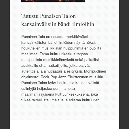
Tutustu Punaisen Talon
kansainvälisiin bändi ilmiöihin
Punainen Talo on noussut merkittäväksi
kansainvälisten bändi-ilmiöiden näyttämöksi,
houkutellen musiikkialan huippunimiä eri puolilta
maailmaa. Tämä kulttuurikeskus tarjoaa
monipuolisia musiikkielämyksiä sekä paikallisille
asukkaille että matkailijoille, jotka etsivät
autenttisia ja ainutlaatuisia esityksiä. Monipuolinen
ohjelmisto: Rock Pop Jazz Elektroninen musiikki
Punaisen Talon kyky houkutella kansainvälisiä
esiintyjiä heijastaa sen mainetta
maailmanlaajuisena kulttuurikeskuksena, joka
tukee taiteellista ilmaisua ja edistää kulttuurien…