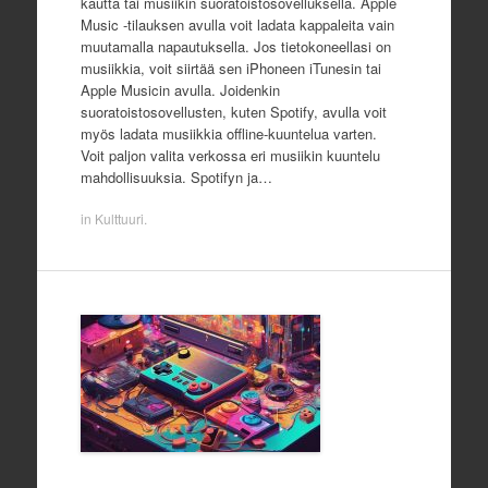
kautta tai musiikin suoratoistosovelluksella. Apple
Music -tilauksen avulla voit ladata kappaleita vain
muutamalla napautuksella. Jos tietokoneellasi on
musiikkia, voit siirtää sen iPhoneen iTunesin tai
Apple Musicin avulla. Joidenkin
suoratoistosovellusten, kuten Spotify, avulla voit
myös ladata musiikkia offline-kuuntelua varten.
Voit paljon valita verkossa eri musiikin kuuntelu
mahdollisuuksia. Spotifyn ja…
in
Kulttuuri
.