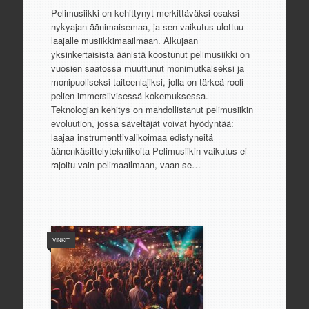
Pelimusiikki on kehittynyt merkittäväksi osaksi
nykyajan äänimaisemaa, ja sen vaikutus ulottuu
laajalle musiikkimaailmaan. Alkujaan
yksinkertaisista äänistä koostunut pelimusiikki on
vuosien saatossa muuttunut monimutkaiseksi ja
monipuoliseksi taiteenlajiksi, jolla on tärkeä rooli
pelien immersiivisessä kokemuksessa.
Teknologian kehitys on mahdollistanut pelimusiikin
evoluution, jossa säveltäjät voivat hyödyntää:
laajaa instrumenttivalikoimaa edistyneitä
äänenkäsittelytekniikoita Pelimusiikin vaikutus ei
rajoitu vain pelimaailmaan, vaan se…
VINKIT