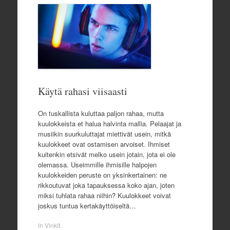
Käytä rahasi viisaasti
On tuskallista kuluttaa paljon rahaa, mutta
kuulokkeista et halua halvinta mallia. Pelaajat ja
musiikin suurkuluttajat miettivät usein, mitkä
kuulokkeet ovat ostamisen arvoiset. Ihmiset
kuitenkin etsivät melko usein jotain, jota ei ole
olemassa. Useimmille ihmisille halpojen
kuulokkeiden peruste on yksinkertainen: ne
rikkoutuvat joka tapauksessa koko ajan, joten
miksi tuhlata rahaa niihin? Kuulokkeet voivat
joskus tuntua kertakäyttöiseltä…
in
Vinkit
.