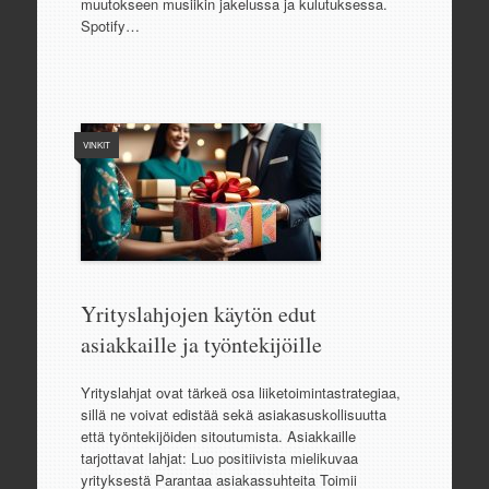
muutokseen musiikin jakelussa ja kulutuksessa.
Spotify…
VINKIT
Yrityslahjojen käytön edut
asiakkaille ja työntekijöille
Yrityslahjat ovat tärkeä osa liiketoimintastrategiaa,
sillä ne voivat edistää sekä asiakasuskollisuutta
että työntekijöiden sitoutumista. Asiakkaille
tarjottavat lahjat: Luo positiivista mielikuvaa
yrityksestä Parantaa asiakassuhteita Toimii