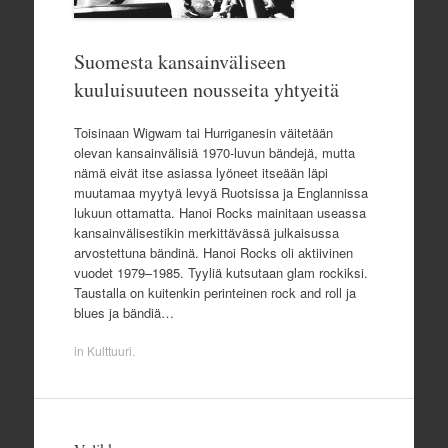
Suomesta kansainväliseen
kuuluisuuteen nousseita yhtyeitä
Toisinaan Wigwam tai Hurriganesin väitetään
olevan kansainvälisiä 1970-luvun bändejä, mutta
nämä eivät itse asiassa lyöneet itseään läpi
muutamaa myytyä levyä Ruotsissa ja Englannissa
lukuun ottamatta. Hanoi Rocks mainitaan useassa
kansainvälisestikin merkittävässä julkaisussa
arvostettuna bändinä. Hanoi Rocks oli aktiivinen
vuodet 1979–1985. Tyyliä kutsutaan glam rockiksi.
Taustalla on kuitenkin perinteinen rock and roll ja
blues ja bändiä…
in
Kulttuuri
.