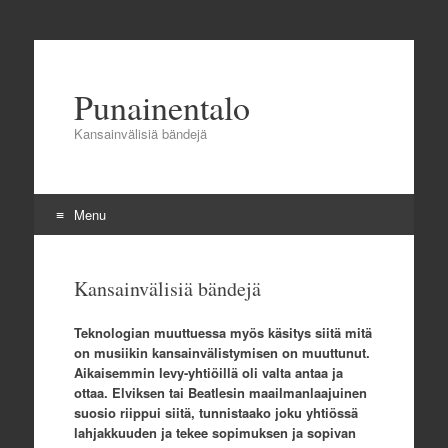
Punainentalo
Kansainvälisiä bändejä
Menu
Skip to content
Kansainvälisiä bändejä
Teknologian muuttuessa myös käsitys siitä mitä
on musiikin kansainvälistymisen on muuttunut.
Aikaisemmin levy-yhtiöillä oli valta antaa ja
ottaa. Elviksen tai Beatlesin maailmanlaajuinen
suosio riippui siitä, tunnistaako joku yhtiössä
lahjakkuuden ja tekee sopimuksen ja sopivan