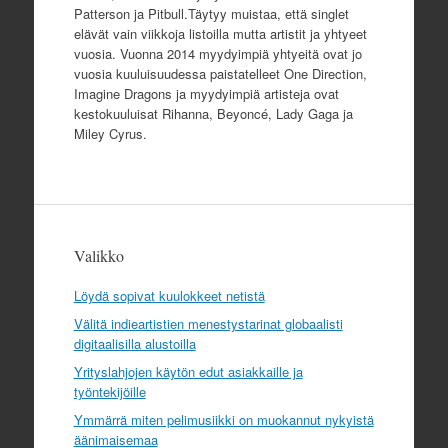
Patterson ja Pitbull.Täytyy muistaa, että singlet
elävät vain viikkoja listoilla mutta artistit ja yhtyeet
vuosia. Vuonna 2014 myydyimpiä yhtyeitä ovat jo
vuosia kuuluisuudessa paistatelleet One Direction,
Imagine Dragons ja myydyimpiä artisteja ovat
kestokuuluisat Rihanna, Beyoncé, Lady Gaga ja
Miley Cyrus.
Valikko
Löydä sopivat kuulokkeet netistä
Välitä indieartistien menestystarinat globaalisti
digitaalisilla alustoilla
Yrityslahjojen käytön edut asiakkaille ja
työntekijöille
Ymmärrä miten pelimusiikki on muokannut nykyistä
äänimaisemaa