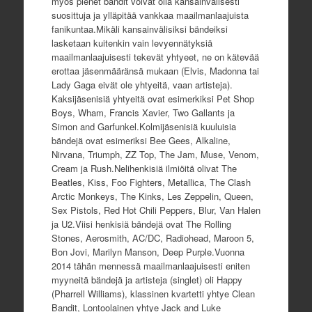
myös pienet bändit voivat olla kansainvälisesti
suosittuja ja ylläpitää vankkaa maailmanlaajuista
fanikuntaa.Mikäli kansainvälisiksi bändeiksi
lasketaan kuitenkin vain levyennätyksiä
maailmanlaajuisesti tekevät yhtyeet, ne on kätevää
erottaa jäsenmääränsä mukaan (Elvis, Madonna tai
Lady Gaga eivät ole yhtyeitä, vaan artisteja).
Kaksijäsenisiä yhtyeitä ovat esimerkiksi Pet Shop
Boys, Wham, Francis Xavier, Two Gallants ja
Simon and Garfunkel.Kolmijäsenisiä kuuluisia
bändejä ovat esimeriksi Bee Gees, Alkaline,
Nirvana, Triumph, ZZ Top, The Jam, Muse, Venom,
Cream ja Rush.Nelihenkisiä ilmiöitä olivat The
Beatles, Kiss, Foo Fighters, Metallica, The Clash
Arctic Monkeys, The Kinks, Les Zeppelin, Queen,
Sex Pistols, Red Hot Chili Peppers, Blur, Van Halen
ja U2.Viisi henkisiä bändejä ovat The Rolling
Stones, Aerosmith, AC/DC, Radiohead, Maroon 5,
Bon Jovi, Marilyn Manson, Deep Purple.Vuonna
2014 tähän mennessä maailmanlaajuisesti eniten
myyneitä bändejä ja artisteja (singlet) oli Happy
(Pharrell Williams), klassinen kvartetti yhtye Clean
Bandit, Lontoolainen yhtye Jack and Luke